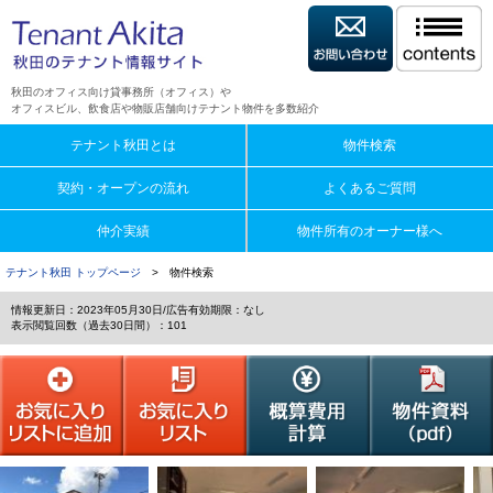
秋田のオフィス向け貸事務所（オフィス）や
オフィスビル、飲食店や物販店舗向けテナント物件を多数紹介
テナント秋田とは
物件検索
契約・オープンの流れ
よくあるご質問
仲介実績
物件所有のオーナー様へ
テナント秋田 トップページ
> 物件検索
情報更新日：2023年05月30日/広告有効期限：なし
表示閲覧回数（過去30日間）：101