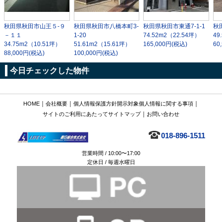
秋田県秋田市山王５-９
秋田県秋田市八橋本町3-
秋田県秋田市東通7-1-1
秋
－１１
1-20
74.52m
2
（22.54坪）
49
34.75m
2
（10.51坪）
51.61m
2
（15.61坪）
165,000円(税込)
60
88,000円(税込)
100,000円(税込)
今日チェックした物件
｜
｜
｜
HOME
会社概要
個人情報保護方針
開示対象個人情報に関する事項
｜
サイトのご利用にあたって
サイトマップ
お問い合わせ
018-896-1511
営業時間 / 10:00〜17:00
定休日 / 毎週水曜日