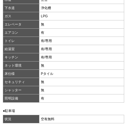
下水道
浄化槽
ガス
LPG
エレベータ
無
エアコン
有
トイレ
有/専用
給湯室
有/専用
キッチン
有/専用
ネット環境
無
床仕様
Pタイル
セキュリティ
無
シャッター
無
照明設備
有
●駐車場
状況
空有無料