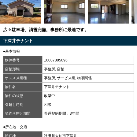
広々駐車場、消雪完備。事務所に最適です。
下深井テナント
●基本情報
物件番号
10007805096
店舗形態
事務所, 店舗
オススメ業種
事務所, サービス業, 物販関係
物件名
下深井テナント
物件の状態
改築中
引越し時期
相談
契約形態と期間
普通契約期間：3年間
●所在地・交通
所在地
秋田県大仙市下深井