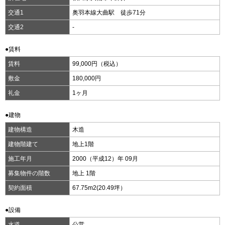
交通1
奥羽本線大曲駅 徒歩71分
交通2
-
●賃料
賃料
99,000円（税込）
敷金
180,000円
礼金
1ヶ月
●建物
建物構造
木造
建物階建て
地上1階
施工年月
2000（平成12）年 09月
募集物件の階数
地上 1階
契約面積
67.75m
2
(20.49坪）
●設備
水道
公営