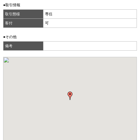
●取引情報
取引態様
専任
客付
可
●その他
備考